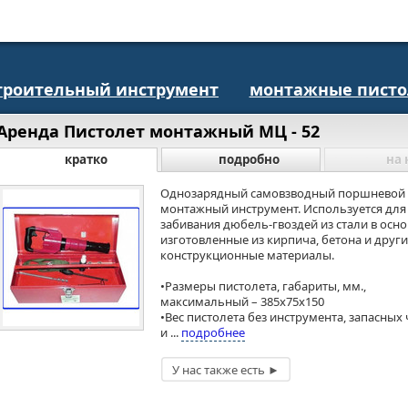
троительный инструмент
монтажные пист
Аренда Пистолет монтажный МЦ - 52
кратко
подробно
на 
Однозарядный самовзводный поршневой
монтажный инструмент. Используется для
забивания дюбель-гвоздей из стали в осно
изготовленные из кирпича, бетона и друг
конструкционные материалы.
•Размеры пистолета, габариты, мм.,
максимальный – 385x75x150
•Вес пистолета без инструмента, запасных 
и ...
подробнее