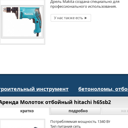
Дрель Makita создана специально для
профессионального использования.
троительный инструмент
бетоноломы, отб
Аренда Молоток отбойный hitachi h65sb2
кратко
подробно
на 
Потребляемая мощность 1340 Вт
Тип питания сеть