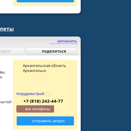
олеты
запомнить
карте
поделиться
Архангельская область
Архангельск
вы,
ие
Нордремстрой
+7 (818) 242-44-77
частей
все телефоны
отправить запрос