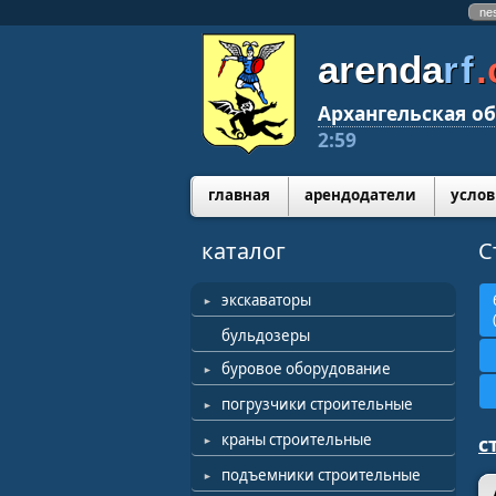
ne
arenda
rf
Архангельская об
2:59
главная
арендодатели
услов
каталог
С
экскаваторы
бульдозеры
буровое оборудование
погрузчики строительные
краны строительные
с
подъемники строительные