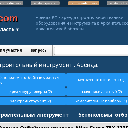
stor
media
.com
nestor
expo
.com
nestor
market
.com
nestor
club
.
.com
Аренда РФ - аренда строительной техники,
оборудования и инструмента в Архангельске
ласть ▾
Архангельской области
ия участия
запросы
троительный инструмент . Аренда.
бетоноломы, отбойные молотки
монтажные пистолеты (2)
(6)
дрели-шуруповерты (2)
паяльники для труб (2)
электроинструмент (2)
измерительные приборы (1)
троительный инструмент
бетоноломы, отб
Аренда Отбойного молотка Atlas Copco TEX 12P