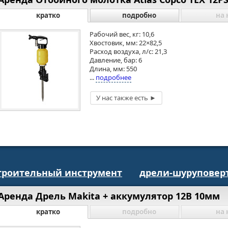
кратко
подробно
на 
Рабочий вес, кг: 10,6
Хвостовик, мм: 22×82,5
Расход воздуха, л/с: 21,3
Давление, бар: 6
Длина, мм: 550
...
подробнее
троительный инструмент
дрели-шуруповер
Аренда Дрель Makita + аккумулятор 12В 10мм
кратко
подробно
на 