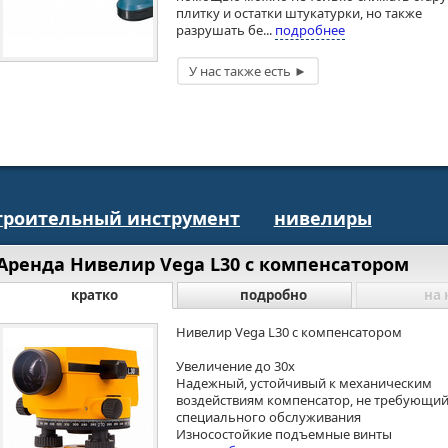
плитку и остатки штукатурки, но также
разрушать бе...
подробнее
троительный инструмент
нивелиры
Аренда Нивелир Vega L30 c компенсатором
кратко
подробно
на 
Нивелир Vega L30 c компенсатором
Увеличение до 30x
Надежный, устойчивый к механическим
воздействиям компенсатор, не требующи
специального обслуживания
Износостойкие подъемные винты