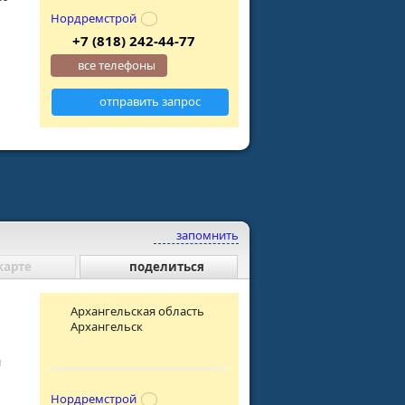
Нордремстрой
+7 (818) 242-44-77
все телефоны
отправить запрос
запомнить
карте
поделиться
Архангельская область
Архангельск
й
Нордремстрой