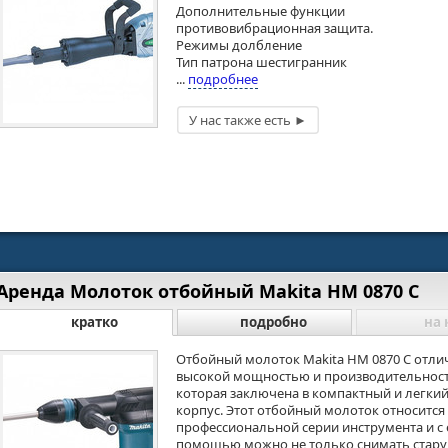
Дополнительные функции
противовибрационная защита.
Режимы долбление
Тип патрона шестигранник
...
подробнее
Аренда Молоток отбойный Мakita HM 0870 C
кратко
подробно
на 
Отбойный молоток Makita HM 0870 C отли
высокой мощностью и производительнос
которая заключена в компактный и легки
корпус. Этот отбойный молоток относится
профессиональной серии инструмента и с 
помощью можно не только снимать стар