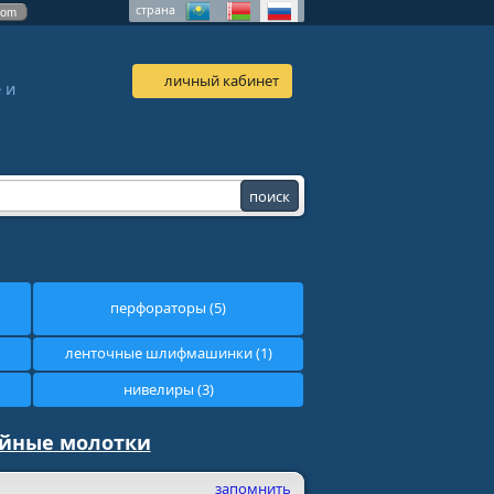
страна
com
личный кабинет
 и
перфораторы (5)
ленточные шлифмашинки (1)
нивелиры (3)
ойные молотки
запомнить
S