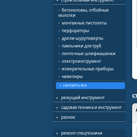
строительный инструмент
бетоноломы, отбойные
молотки
монтажные пистолеты
перфораторы
дрели-шуруповерты
паяльники для труб
ленточные шлифмашинки
электроинструмент
измерительные приборы
нивелиры
смотреть все
с
режущий инструмент
садовая техника и инструмент
разное
ремонт спецтехники