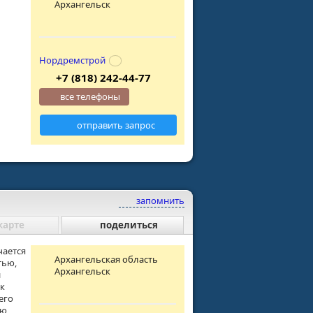
Архангельск
Нордремстрой
+7 (818) 242-44-77
все телефоны
отправить запрос
запомнить
карте
поделиться
чается
Архангельская область
тью,
Архангельск
й
 к
его
ую