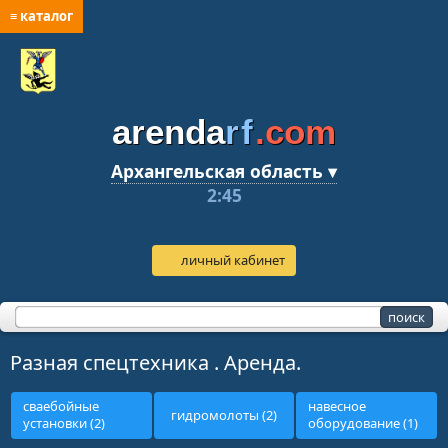
≡ каталог
arenda
rf
.com
Архангельская область ▾
2:45
личный кабинет
Разная спецтехника . Аренда.
сваебойные
навесное
гидромолоты (2)
установки (2)
оборудование (1)