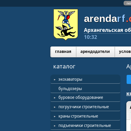
ne
arenda
rf
Архангельская об
10:32
главная
арендодатели
услов
каталог
А
экскаваторы
бульдозеры
к
буровое оборудование
погрузчики строительные
краны строительные
подъемники строительные