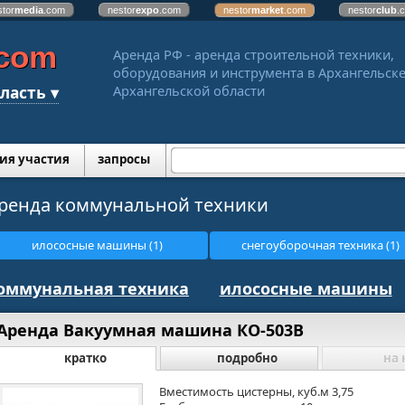
stor
media
.com
nestor
expo
.com
nestor
market
.com
nestor
club
.
.com
Аренда РФ - аренда строительной техники,
оборудования и инструмента в Архангельске
ласть ▾
Архангельской области
ия участия
запросы
ренда коммунальной техники
илососные машины (1)
снегоуборочная техника (1)
оммунальная техника
илососные машины
Аренда Вакуумная машина КО-503В
кратко
подробно
на 
Вместимость цистерны, куб.м 3,75