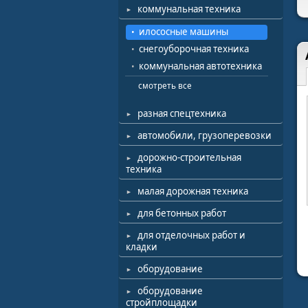
коммунальная техника
илососные машины
снегоуборочная техника
коммунальная автотехника
смотреть все
разная спецтехника
автомобили, грузоперевозки
дорожно-строительная
техника
малая дорожная техника
для бетонных работ
для отделочных работ и
кладки
оборудование
оборудование
стройплощадки