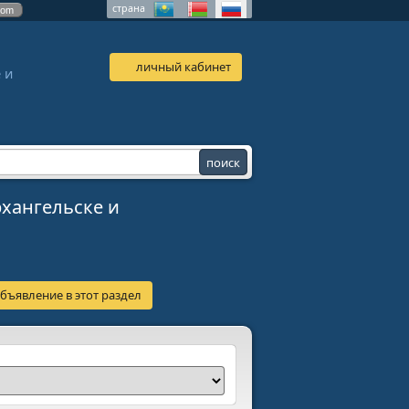
страна
com
личный кабинет
 и
хангельске и
бъявление в этот раздел