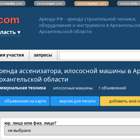
stor
media
.com
nestor
expo
.com
nestor
market
.com
nestor
club
.
.com
Аренда РФ - аренда строительной техники,
оборудования и инструмента в Архангельске
ласть ▾
Архангельской области
ия участия
запросы
ренда ассенизатора, илососной машины в Ар
рхангельской области
оммунальная техника
илососные машины
1 объявлений
объявления на карте
версия для печати
добавить моё о
юр. лицо или физ. лицо?