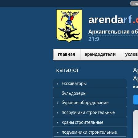
ne
arenda
rf
Архангельская об
21:9
главная
арендодатели
услов
каталог
А
А
экскаваторы
к
бульдозеры
буровое оборудование
погрузчики строительные
краны строительные
подъемники строительные