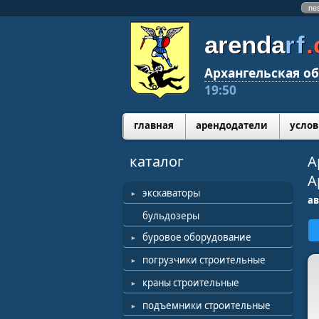
ne
arenda
rf
Архангельская об
19:50
главная
арендодатели
услов
каталог
А
А
экскаваторы
ав
бульдозеры
буровое оборудование
погрузчики строительные
краны строительные
подъемники строительные