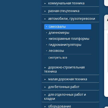
коммунальная техника
разная спецтехника
автомобили, грузоперевозки
самосвалы
длинномеры
низкорамные платформы
гидроманипуляторы
лесовозы
смотреть все
дорожно-строительная
техника
малая дорожная техника
для бетонных работ
для отделочных работ и
кладки
оборудование