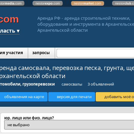
stor
media
.com
nestor
expo
.com
nestor
market
.com
nestor
club
.
.com
Аренда РФ - аренда строительной техники,
оборудования и инструмента в Архангельске
ласть ▾
Архангельской области
ия участия
запросы
ренда самосвала, перевозка песка, грунта, щ
рхангельской области
томобили, грузоперевозки
самосвалы
3 объявлений
объявления на карте
версия для печати
добавить моё о
юр. лицо или физ. лицо?