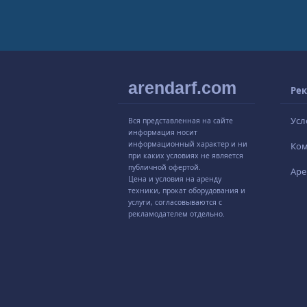
arendarf.com
Рек
Усл
Вся представленная на сайте
информация носит
информационный характер и ни
Ко
при каких условиях не является
публичной офертой.
Аре
Цена и условия на аренду
техники, прокат оборудования и
услуги, согласовываются с
рекламодателем отдельно.