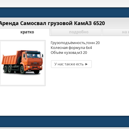
Аренда Самосвал грузовой КамАЗ 6520
кратко
подробно
на 
Грузоподъёмность,тонн 20
Колесная формула 6х4
Объём кузова,м3 20