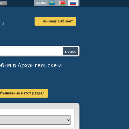
страна
com
личный кабинет
 и
ебня в Архангельске и
бъявление в этот раздел