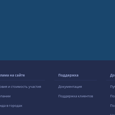
лама на сайте
Поддержка
До
овия и стоимость участия
Документация
Пу
мпании
Поддержка клиентов
По
нда в городах
По