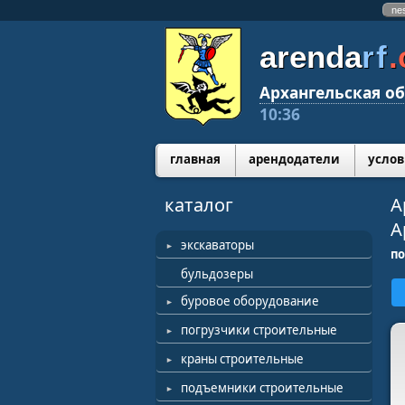
ne
arenda
rf
Архангельская об
10:36
главная
арендодатели
услов
каталог
А
А
экскаваторы
п
бульдозеры
буровое оборудование
погрузчики строительные
краны строительные
подъемники строительные