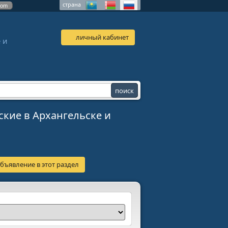
страна
com
личный кабинет
 и
кие в Архангельске и
бъявление в этот раздел