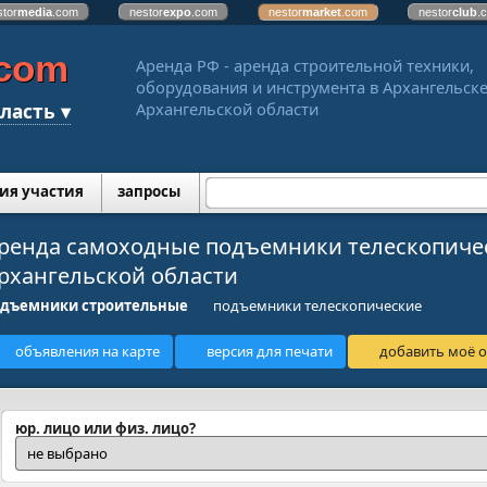
stor
media
.com
nestor
expo
.com
nestor
market
.com
nestor
club
.
.com
Аренда РФ - аренда строительной техники,
оборудования и инструмента в Архангельске
ласть ▾
Архангельской области
ия участия
запросы
ренда самоходные подъемники телескопичес
рхангельской области
одъемники строительные
подъемники телескопические
объявления на карте
версия для печати
добавить моё о
юр. лицо или физ. лицо?