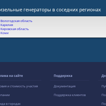
изельные генераторы в соседних регионах
Вологодская область
Карелия
Кировская область
Коми
лама на сайте
Поддержка
До
овия и стоимость участия
Документация
Пу
мпании
Поддержка клиентов
По
нда в городах
По