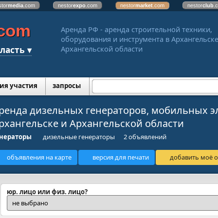
stor
media
.com
nestor
expo
.com
nestor
market
.com
nestor
club
.
.com
Аренда РФ - аренда строительной техники,
оборудования и инструмента в Архангельске
ласть ▾
Архангельской области
ия участия
запросы
ренда дизельных генераторов, мобильных э
рхангельске и Архангельской области
енераторы
дизельные генераторы
2 объявлений
объявления на карте
версия для печати
добавить моё о
юр. лицо или физ. лицо?