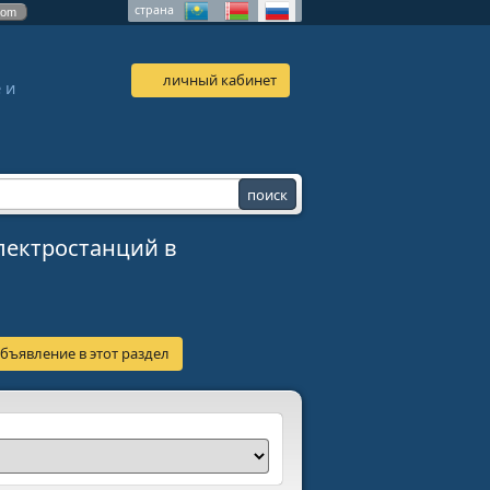
страна
com
личный кабинет
 и
лектростанций в
бъявление в этот раздел