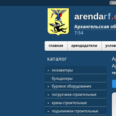
ne
arenda
rf
Архангельская об
7:54
главная
арендодатели
услов
каталог
А
А
экскаваторы
г
бульдозеры
буровое оборудование
погрузчики строительные
краны строительные
подъемники строительные