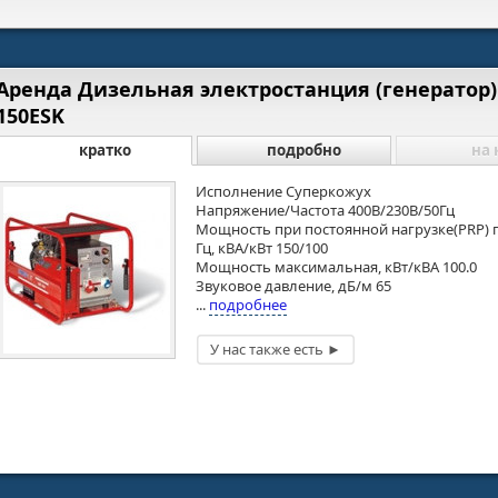
Аренда Дизельная электростанция (генератор)
150ESK
кратко
подробно
на 
Исполнение Суперкожух
Напряжение/Частота 400В/230В/50Гц
Мощность при постоянной нагрузке(PRP) 
Гц, кВА/кВт 150/100
Мощность максимальная, кВт/кВА 100.0
Звуковое давление, дБ/м 65
...
подробнее