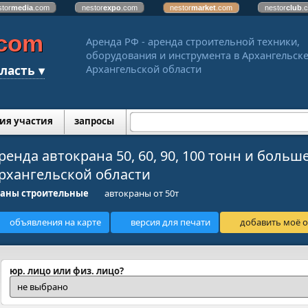
stor
media
.com
nestor
expo
.com
nestor
market
.com
nestor
club
.
.com
Аренда РФ - аренда строительной техники,
оборудования и инструмента в Архангельске
ласть ▾
Архангельской области
ия участия
запросы
ренда автокрана 50, 60, 90, 100 тонн и больш
рхангельской области
раны строительные
автокраны от 50т
объявления на карте
версия для печати
добавить моё о
юр. лицо или физ. лицо?