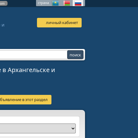
страна
com
личный кабинет
 и
е в Архангельске и
бъявление в этот раздел