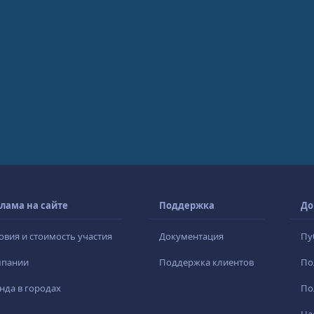
лама на сайте
Поддержка
До
овия и стоимость участия
Документация
Пу
мпании
Поддержка клиентов
По
нда в городах
По