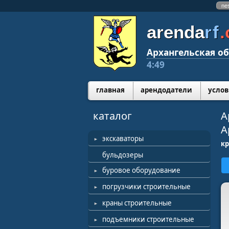
ne
arenda
rf
Архангельская об
4:49
главная
арендодатели
услов
каталог
А
А
экскаваторы
к
бульдозеры
буровое оборудование
погрузчики строительные
краны строительные
подъемники строительные