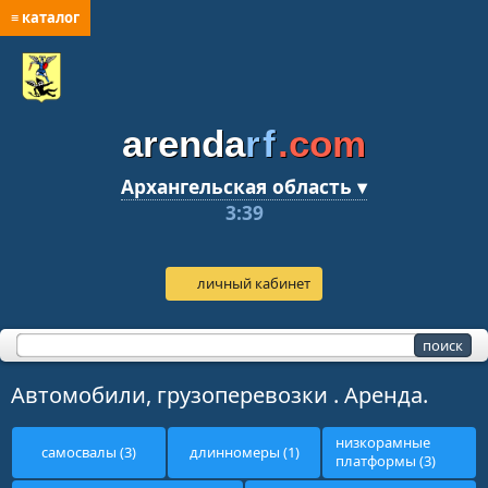
≡ каталог
arenda
rf
.com
Архангельская область ▾
3:39
личный кабинет
Автомобили, грузоперевозки . Аренда.
низкорамные
самосвалы (3)
длинномеры (1)
платформы (3)